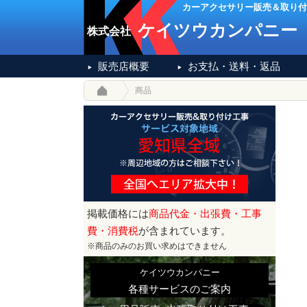
カーアクセサリー販売＆取り付
ケイツウカンパニー
株式会社
販売店概要
お支払・送料・返品
商品
掲載価格には
商品代金・出張費・工事
費・消費税
が含まれています。
※商品のみのお買い求めはできません
ケイツウカンパニー
各種サービスのご案内