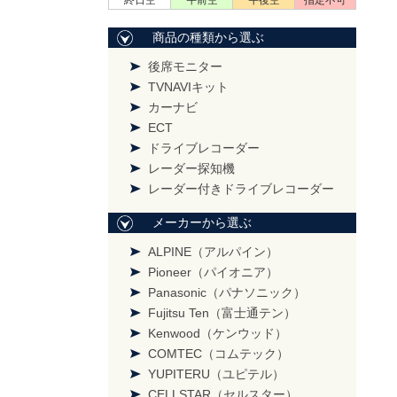
終日空
午前空
午後空
指定不可
商品の種類から選ぶ
後席モニター
TVNAVIキット
カーナビ
ECT
ドライブレコーダー
レーダー探知機
レーダー付きドライブレコーダー
メーカーから選ぶ
ALPINE（アルパイン）
Pioneer（パイオニア）
Panasonic（パナソニック）
Fujitsu Ten（富士通テン）
Kenwood（ケンウッド）
COMTEC（コムテック）
YUPITERU（ユピテル）
CELLSTAR（セルスター）