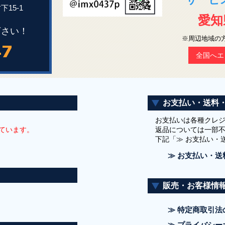
下15-1
愛知
下さい！
※周辺地域の
全国へエ
お支払い・送料
お支払いは各種クレ
ています。
返品については一部
下記「≫ お支払い・
≫ お支払い・送
販売・お客様情
≫ 特定商取引法
≫ プライバシー