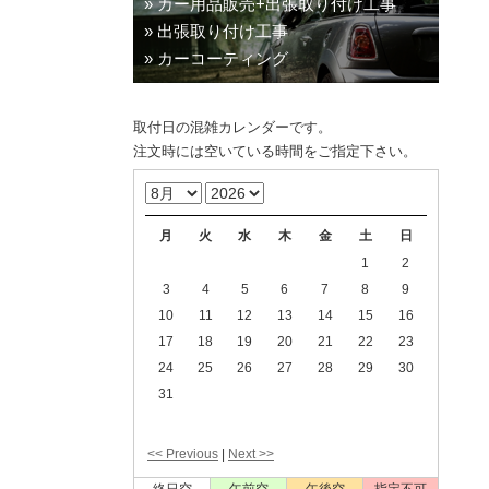
» カー用品販売+出張取り付け工事
» 出張取り付け工事
» カーコーティング
取付日の混雑カレンダーです。
注文時には空いている時間をご指定下さい。
月
火
水
木
金
土
日
1
2
3
4
5
6
7
8
9
10
11
12
13
14
15
16
17
18
19
20
21
22
23
24
25
26
27
28
29
30
31
<< Previous
|
Next >>