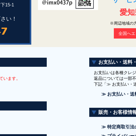
下15-1
愛知
下さい！
※周辺地域の
全国へエ
お支払い・送料
お支払いは各種クレ
ています。
返品については一部
下記「≫ お支払い・
≫ お支払い・送
販売・お客様情
≫ 特定商取引法
≫ プライバシー