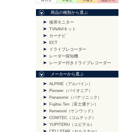
終日空
午前空
午後空
指定不可
商品の種類から選ぶ
後席モニター
TVNAVIキット
カーナビ
ECT
ドライブレコーダー
レーダー探知機
レーダー付きドライブレコーダー
メーカーから選ぶ
ALPINE（アルパイン）
Pioneer（パイオニア）
Panasonic（パナソニック）
Fujitsu Ten（富士通テン）
Kenwood（ケンウッド）
COMTEC（コムテック）
YUPITERU（ユピテル）
CELLSTAR（セルスター）