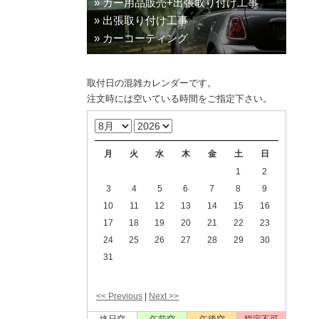
» カー用品販売+出張取り付け工事
» 出張取り付け工事
» カーコーティング
取付日の混雑カレンダーです。
注文時には空いている時間をご指定下さい。
月
火
水
木
金
土
日
1
2
3
4
5
6
7
8
9
10
11
12
13
14
15
16
17
18
19
20
21
22
23
24
25
26
27
28
29
30
31
<< Previous
|
Next >>